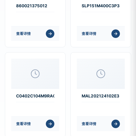
860021375012
SLP151M400C3P3
查看详情
查看详情
C0402C104M9RACTU
MAL202124102E3
查看详情
查看详情