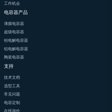
工作机会
电容器产品
薄膜电容器
超级电容器
钽电解电容器
铝电解电容器
陶瓷电容器
支持
技术文档
选型工具
常见问题
电容定制
在线询价