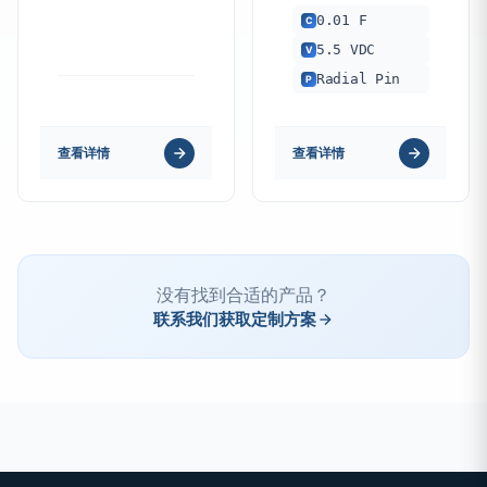
0.01 F
C
5.5 VDC
V
Radial Pin
P
查看详情
查看详情
没有找到合适的产品？
联系我们获取定制方案