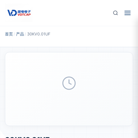
跳至主要内容
首页
/
产品
/
30KV0.01UF