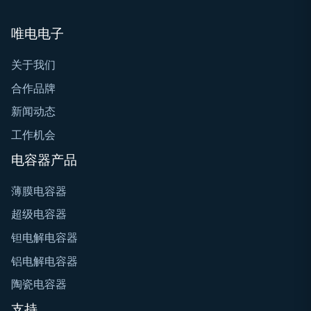
唯电电子
关于我们
合作品牌
新闻动态
工作机会
电容器产品
薄膜电容器
超级电容器
钽电解电容器
铝电解电容器
陶瓷电容器
支持