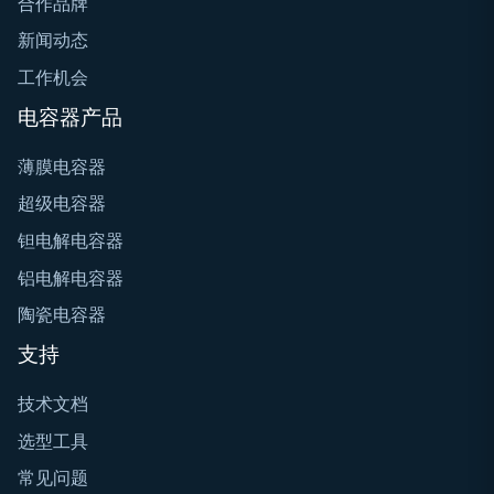
合作品牌
新闻动态
工作机会
电容器产品
薄膜电容器
超级电容器
钽电解电容器
铝电解电容器
陶瓷电容器
支持
技术文档
选型工具
常见问题