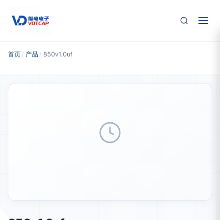
跳至主要内容
首页
/
产品
/
850v1.0uf