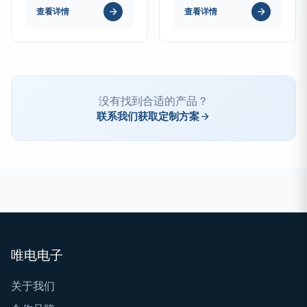
查看详情
查看详情
没有找到合适的产品？
联系我们获取定制方案
唯电电子
关于我们