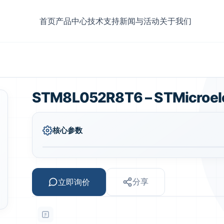
首页
产品中心
技术支持
新闻与活动
关于我们
STM8L052R8T6 – STMicroele
核心参数
立即询价
分享