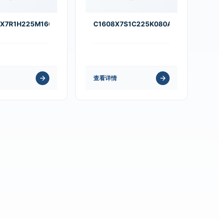
X7R1H225M160AB
C1608X7S1C225K080AC
查看详情