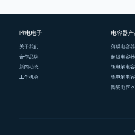
唯电电子
电容器产
关于我们
薄膜电容器
合作品牌
超级电容器
新闻动态
钽电解电容
工作机会
铝电解电容
陶瓷电容器