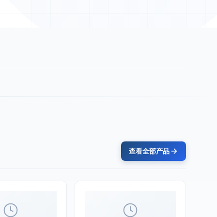
查看全部产品