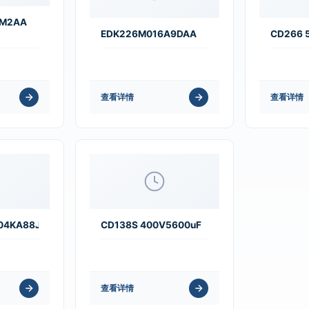
AM2AA
EDK226M016A9DAA
CD266 
查看详情
查看详情
04KA88J
CD138S 400V5600uF
查看详情