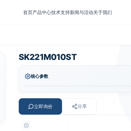
首页
产品中心
技术支持
新闻与活动
关于我们
SK221M010ST
核心参数
立即询价
分享