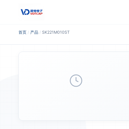
跳至主要内容
首页
/
产品
/
SK221M010ST