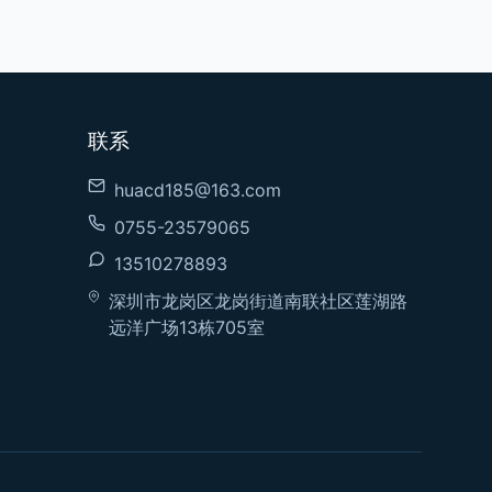
联系
huacd185@163.com
0755-23579065
13510278893
深圳市龙岗区龙岗街道南联社区莲湖路
远洋广场13栋705室