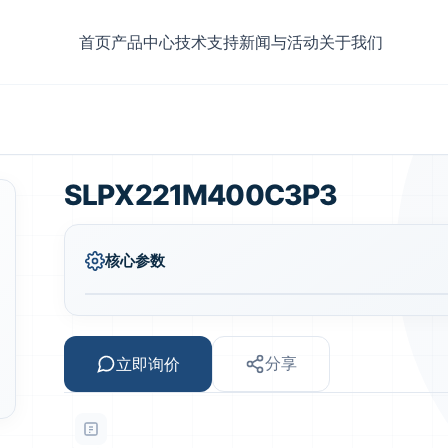
首页
产品中心
技术支持
新闻与活动
关于我们
SLPX221M400C3P3
核心参数
立即询价
分享