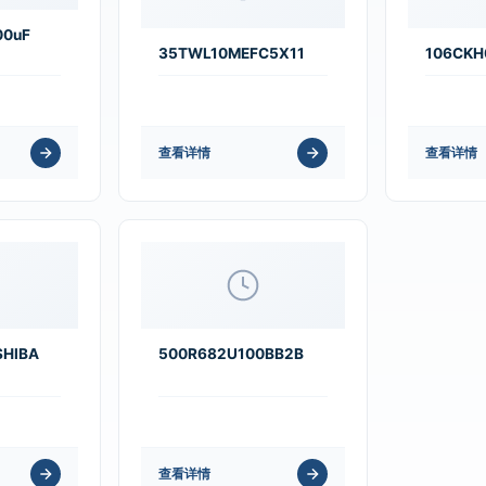
00uF
35TWL10MEFC5X11
106CKH
查看详情
查看详情
SHIBA
500R682U100BB2B
查看详情