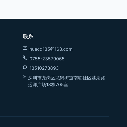
联系
huacd185@163.com
0755-23579065
13510278893
深圳市龙岗区龙岗街道南联社区莲湖路
远洋广场13栋705室