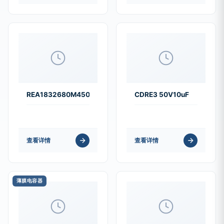
REA1832680M450B
CDRE3 50V10uF
查看详情
查看详情
薄膜电容器