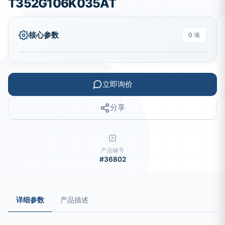
T352G106K035AT
核心参数
0 项
立即询价
分享
产品编号
#36802
详细参数
产品描述