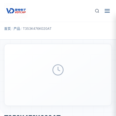
跳至主要内容
首页
/
产品
/
T353K476K020AT