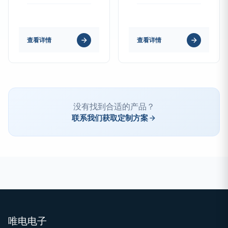
查看详情
查看详情
没有找到合适的产品？
联系我们获取定制方案
唯电电子