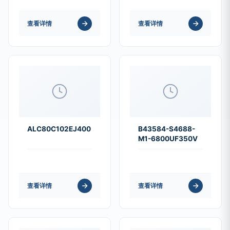
查看详情
查看详情
ALC80C102EJ400
B43584-S4688-
M1-6800UF350V
查看详情
查看详情