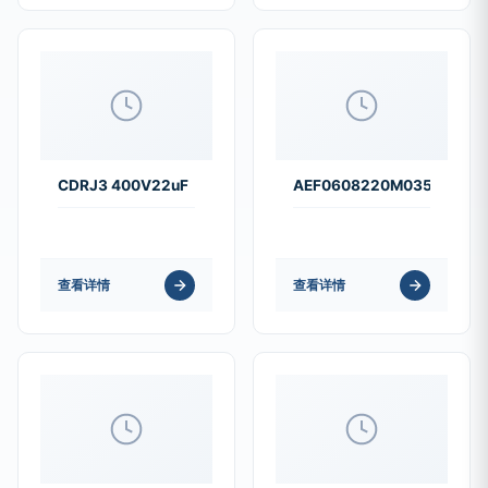
CDRJ3 400V22uF
AEF0608220M035R
查看详情
查看详情