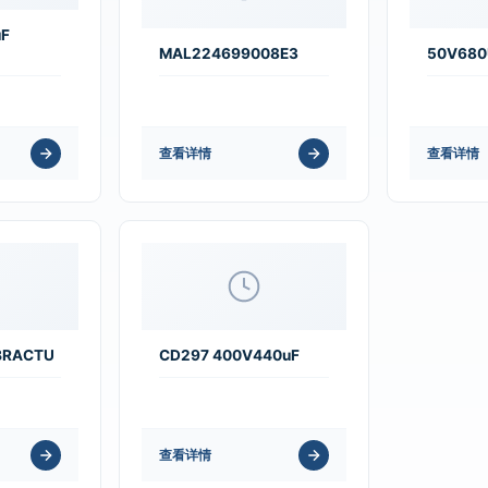
uF
MAL224699008E3
50V68
查看详情
查看详情
BRACTU
CD297 400V440uF
查看详情