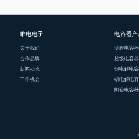
唯电电子
电容器产
关于我们
薄膜电容器
合作品牌
超级电容器
新闻动态
钽电解电容
工作机会
铝电解电容
陶瓷电容器