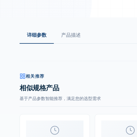
详细参数
产品描述
相关推荐
相似规格产品
基于产品参数智能推荐，满足您的选型需求