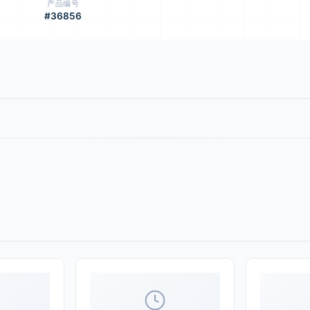
产品编号
#36856