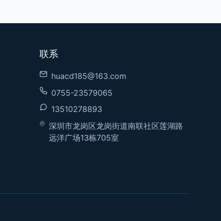
联系
huacd185@163.com
0755-23579065
13510278893
深圳市龙岗区龙岗街道南联社区莲湖路
远洋广场13栋705室
。