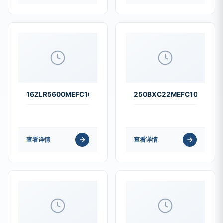
16ZLR5600MEFC16X25
250BXC22MEFC10X20
查看详情
查看详情