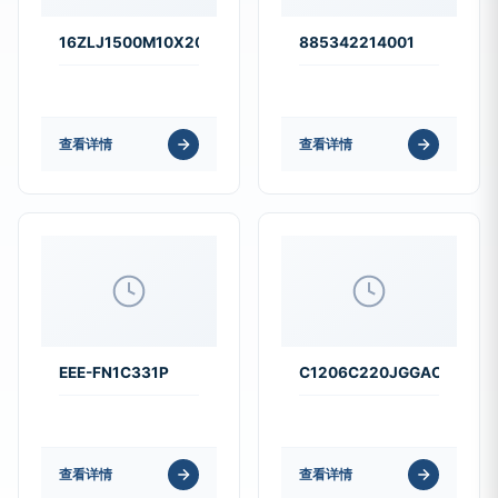
16ZLJ1500M10X20
885342214001
查看详情
查看详情
EEE-FN1C331P
C1206C220JGGACAUTO
查看详情
查看详情