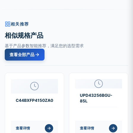
相关推荐
相似规格产品
基于产品参数智能推荐，满足您的选型需求
查看全部产品
UPD43256BGU-
C44BXFP4150ZA0J
85L
查看详情
查看详情