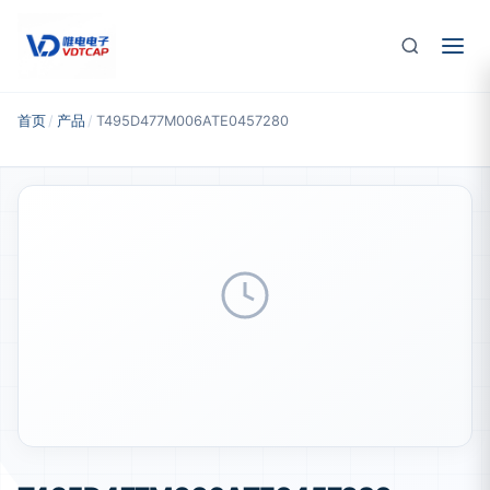
跳至主要内容
首页
/
产品
/
T495D477M006ATE0457280