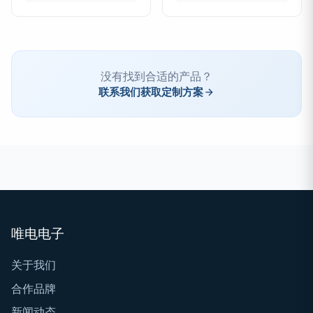
没有找到合适的产品？
联系我们获取定制方案
唯电电子
关于我们
合作品牌
新闻动态