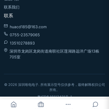
联系我们
联系
huacd185@163.com
0755-23579065
13510278893
深圳市龙岗区龙岗街道南联社区莲湖路远洋广场13栋
705室
© 2026 深圳唯电电子. 所有展示型号仅供参考，最终解释权归公司
所有。
粤ICP备18113431号-1
立即询价