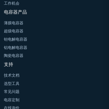
工作机会
电容器产品
薄膜电容器
超级电容器
钽电解电容器
铝电解电容器
陶瓷电容器
支持
技术文档
选型工具
常见问题
电容定制
在线询价