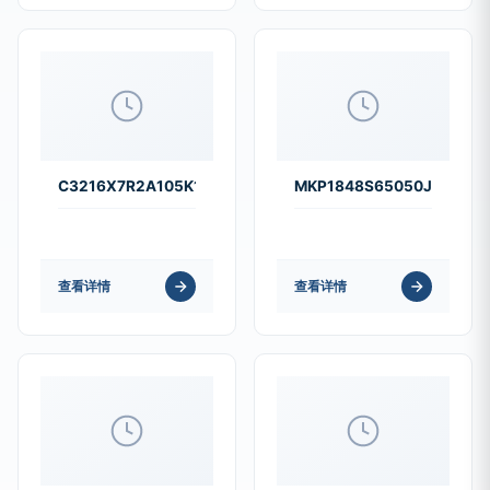
C3216X7R2A105K160AE
MKP1848S65050JY5C
查看详情
查看详情