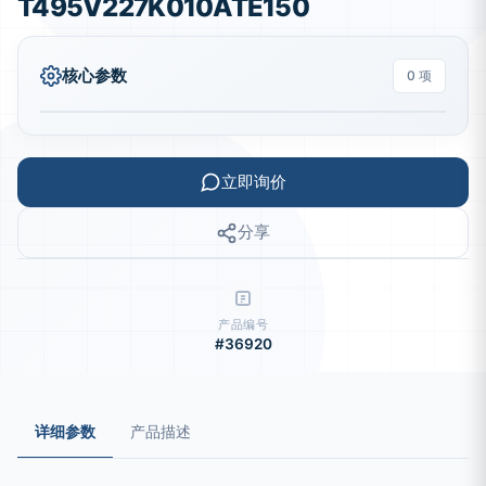
T495V227K010ATE150
核心参数
0 项
立即询价
分享
产品编号
#36920
详细参数
产品描述