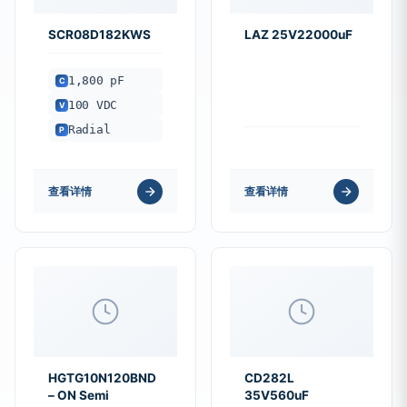
SCR08D182KWS
LAZ 25V22000uF
1,800 pF
C
100 VDC
V
Radial
P
查看详情
查看详情
HGTG10N120BND
CD282L
– ON Semi
35V560uF