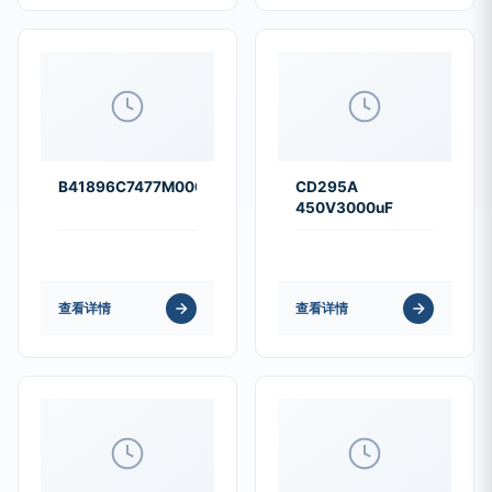
B41896C7477M000
CD295A
450V3000uF
查看详情
查看详情