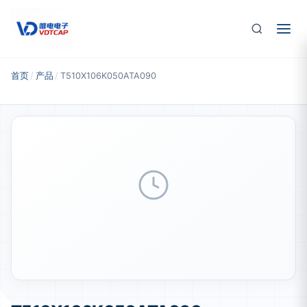
跳至主要内容
首页
/
产品
/
T510X106K050ATA090