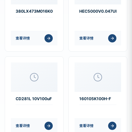
380LX473M016K052
HEC5000V0.047UF
查看详情
查看详情
CD281L 10V100uF
160105K100H-F
查看详情
查看详情