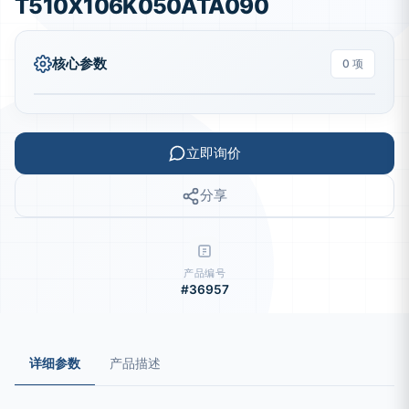
T510X106K050ATA090
核心参数
0 项
立即询价
分享
产品编号
#36957
详细参数
产品描述