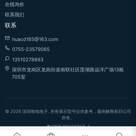
在线询价
联系我们
联系
huacd185@163.com
0755-23579065
13510278893
深圳市龙岗区龙岗街道南联社区莲湖路远洋广场13栋
705室
© 2026 深圳唯电电子. 所有展示型号仅供参考，最终解释权归公司
所有。
粤ICP备18113431号-1