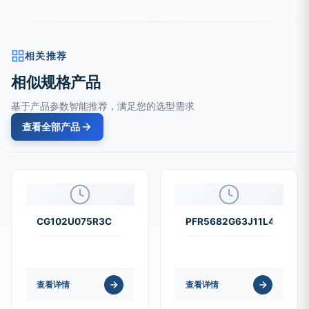
相关推荐
相似规格产品
基于产品参数智能推荐，满足您的选型需求
查看全部产品
CG102U075R3C
PFR5682G63J11L4Bulk
查看详情
查看详情