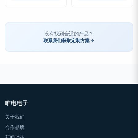
没有找到合适的产品？
联系我们获取定制方案
唯电电子
关于我们
合作品牌
新闻动态