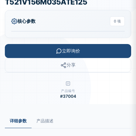
T521V156M035ATE125
核心参数
0 项
立即询价
分享
产品编号
#37004
详细参数
产品描述