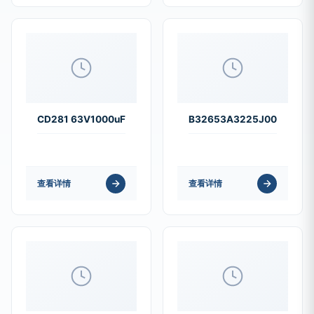
CD281 63V1000uF
B32653A3225J000
查看详情
查看详情