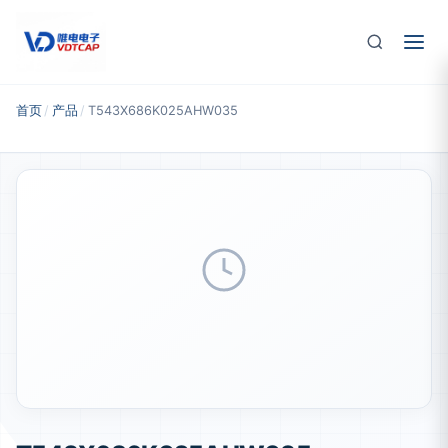
跳至主要内容
首页
/
产品
/
T543X686K025AHW035