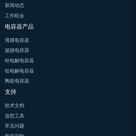
新闻动态
工作机会
电容器产品
薄膜电容器
超级电容器
钽电解电容器
铝电解电容器
陶瓷电容器
支持
技术文档
选型工具
常见问题
电容定制