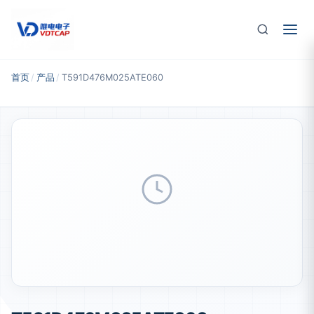
跳至主要内容
首页
/
产品
/
T591D476M025ATE060