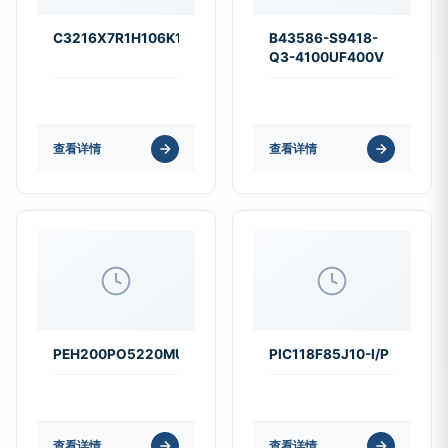
C3216X7R1H106K160AC
B43586-S9418-
Q3-4100UF400V
查看详情
查看详情
PEH200PO5220MU2
PIC118F85J10-I/P
查看详情
查看详情