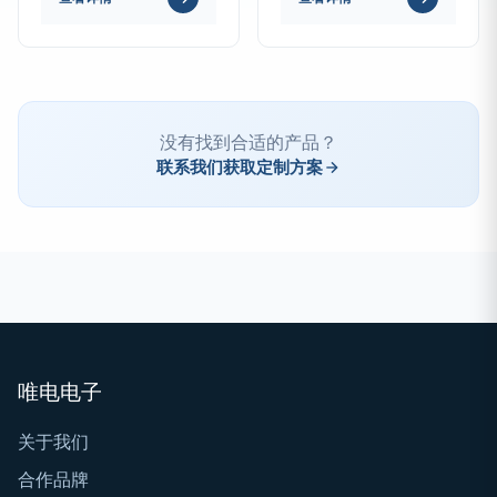
没有找到合适的产品？
联系我们获取定制方案
唯电电子
关于我们
合作品牌