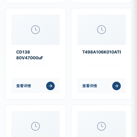
CD138
T498A106K010ATE3K4
80V47000uF
查看详情
查看详情