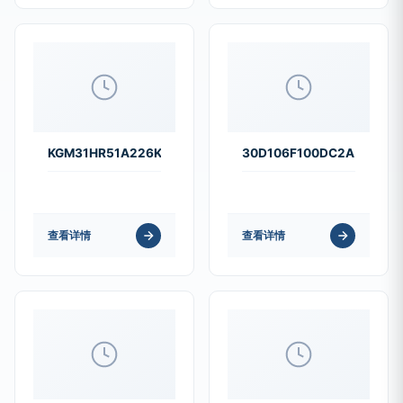
KGM31HR51A226KU
30D106F100DC2A
查看详情
查看详情