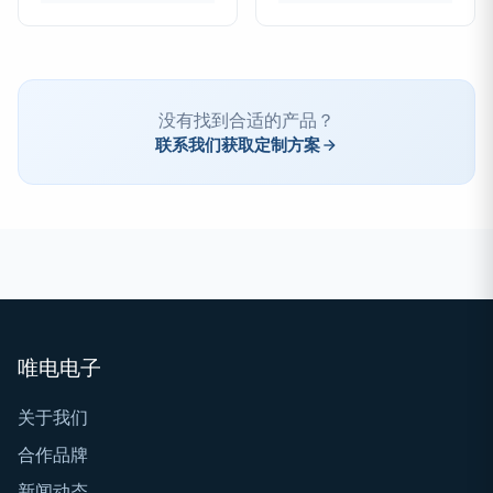
没有找到合适的产品？
联系我们获取定制方案
唯电电子
关于我们
合作品牌
新闻动态