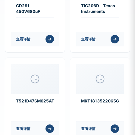
CD291
TIC206D – Texas
450V680uF
Instruments
查看详情
查看详情
T521D476M025ATE065
MKT1813522065G
查看详情
查看详情