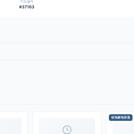
产品编号
#37163
铝电解电容器