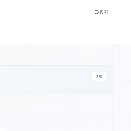
搜索
0 项