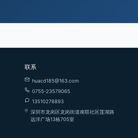
联系
huacd185@163.com
0755-23579065
13510278893
深圳市龙岗区龙岗街道南联社区莲湖路
远洋广场13栋705室