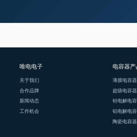
唯电电子
电容器产
关于我们
薄膜电容器
合作品牌
超级电容器
新闻动态
钽电解电容
工作机会
铝电解电容
陶瓷电容器