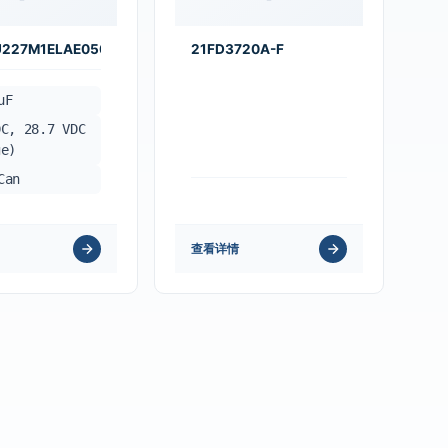
227M1ELAE050
21FD3720A-F
uF
DC, 28.7 VDC
ge)
Can
查看详情