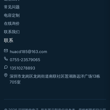
常见问题
电容定制
在线询价
联系我们
联系
huacd185@163.com
0755-23579065
13510278893
深圳市龙岗区龙岗街道南联社区莲湖路远洋广场13栋
705室
© 2026 深圳唯电电子. 所有展示型号仅供参考，最终解释权归公司