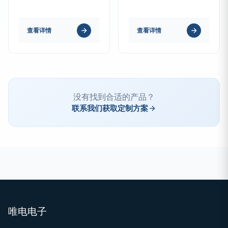
查看详情
查看详情
没有找到合适的产品？
联系我们获取定制方案
唯电电子