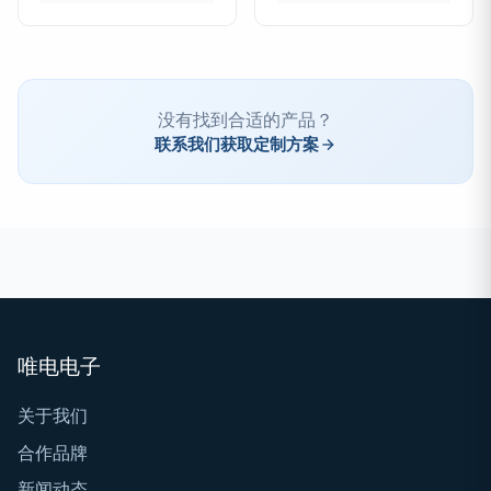
没有找到合适的产品？
联系我们获取定制方案
唯电电子
关于我们
合作品牌
新闻动态