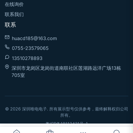
在线询价
联系我们
联系
huacd185@163.com
0755-23579065
13510278893
深圳市龙岗区龙岗街道南联社区莲湖路远洋广场13栋
705室
© 2026 深圳唯电电子. 所有展示型号仅供参考，最终解释权归公司
所有。
粤ICP备18113431号-1