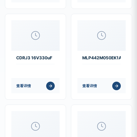
CDRJ3 16V330uF
MLP442M050EK1A
查看详情
查看详情