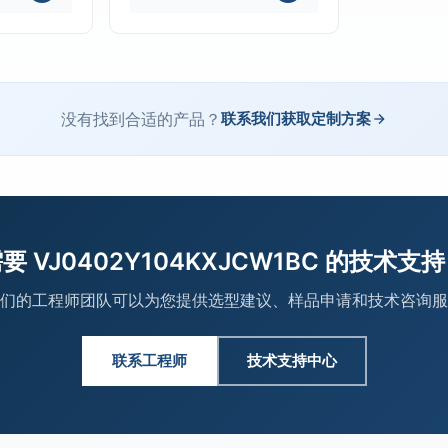
没有找到合适的产品？
联系我们获取定制方案
要 VJ0402Y104KXJCW1BC 的技术支
们的工程师团队可以为您提供选型建议、样品申请和技术咨询服
联系工程师
技术支持中心