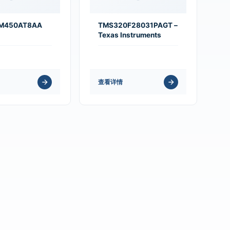
M450AT8AA
TMS320F28031PAGT –
Texas Instruments
查看详情