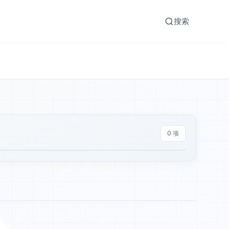
搜索
0 项