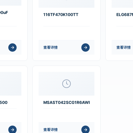
00uF
116TF470K100TT
ELG687
查看详情
查看详情
500
MSAST042SCG1R6AWNA01
查看详情