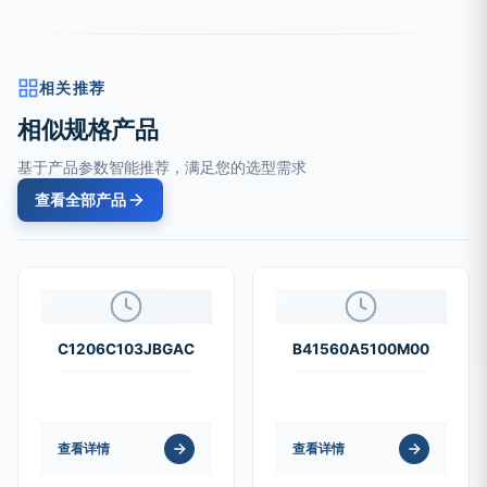
相关推荐
相似规格产品
基于产品参数智能推荐，满足您的选型需求
查看全部产品
C1206C103JBGACAUTO7210
B41560A5100M000
查看详情
查看详情