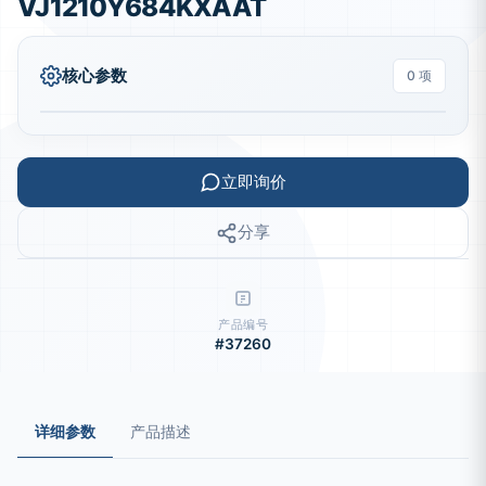
VJ1210Y684KXAAT
核心参数
0 项
立即询价
分享
产品编号
#37260
详细参数
产品描述