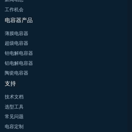
工作机会
电容器产品
薄膜电容器
超级电容器
钽电解电容器
铝电解电容器
陶瓷电容器
支持
技术文档
选型工具
常见问题
电容定制