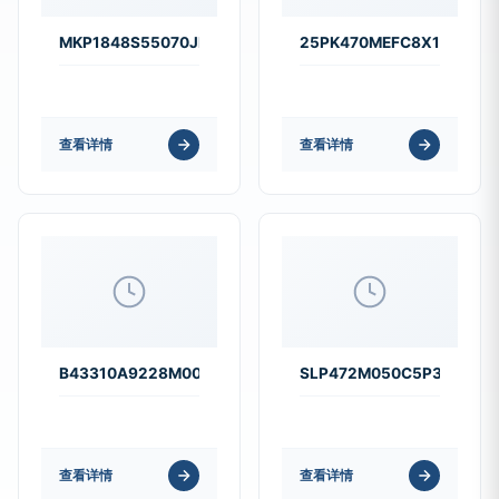
MKP1848S55070JK2B
25PK470MEFC8X11.5
查看详情
查看详情
B43310A9228M000
SLP472M050C5P3
查看详情
查看详情