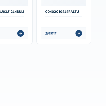
3J63J12L4BULK
C0402C104J4RALTU
查看详情