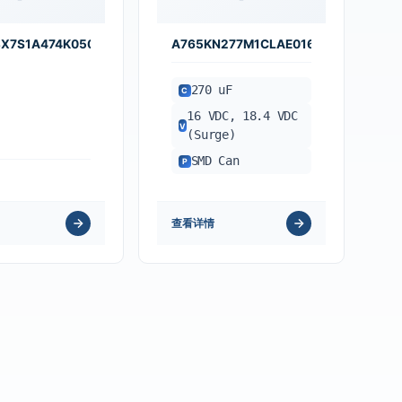
X7S1A474K050BE
A765KN277M1CLAE016
270 uF
C
16 VDC, 18.4 VDC
V
(Surge)
SMD Can
P
查看详情