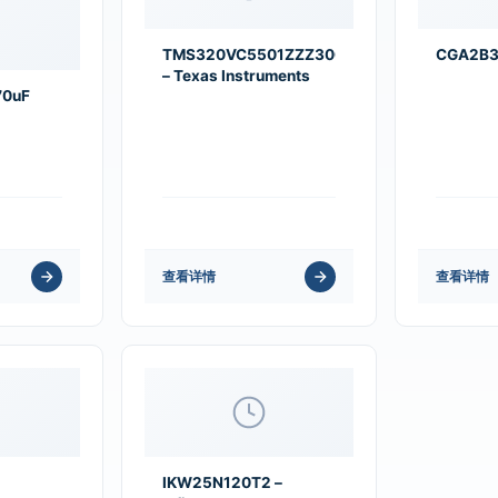
TMS320VC5501ZZZ300
CGA2B3
– Texas Instruments
70uF
查看详情
查看详情
IKW25N120T2 –