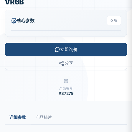
VR6B
核心参数
0 项
立即询价
分享
产品编号
#37279
详细参数
产品描述