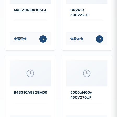
MAL219390105E3
CD261X
500V22uF
查看详情
查看详情
B43310A9828M000
5000uf400v
450V270UF