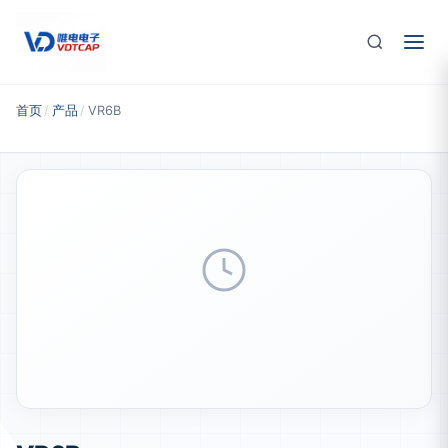
跳至主要内容
首页
/
产品
/
VR6B