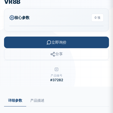
VR8B
核心参数
0 项
立即询价
分享
产品编号
#37282
详细参数
产品描述