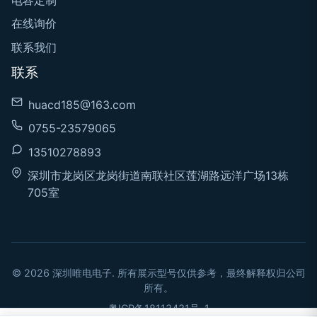
在线询价
联系我们
联系
huacd185@163.com
0755-23579065
13510278893
深圳市龙岗区龙岗街道南联社区莲湖路远洋广场13栋
705室
© 2026 深圳唯电电子. 所有展示型号仅供参考，最终解释权归公司
所有。
粤ICP备18113431号-1