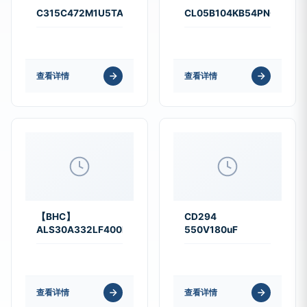
C315C472M1U5TA
CL05B104KB54PNC
查看详情
查看详情
【BHC】
CD294
ALS30A332LF400N
550V180uF
查看详情
查看详情