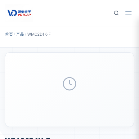
跳至主要内容
首页
/
产品
/
WMC2D1K-F