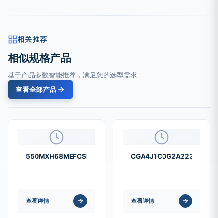
相关推荐
相似规格产品
基于产品参数智能推荐，满足您的选型需求
查看全部产品
550MXH68MEFCSN22X30
CGA4J1C0G2A223J125A
查看详情
查看详情