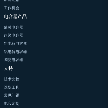
工作机会
电容器产品
薄膜电容器
超级电容器
钽电解电容器
铝电解电容器
陶瓷电容器
支持
技术文档
选型工具
常见问题
电容定制