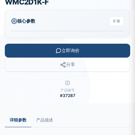
WMC2D1K-F
核心参数
0 项
立即询价
分享
产品编号
#37287
详细参数
产品描述