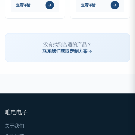
查看详情
查看详情
没有找到合适的产品？
联系我们获取定制方案
唯电电子
关于我们