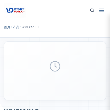
跳至主要内容
首页
/
产品
/
WMF6S1K-F