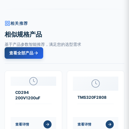
相关推荐
相似规格产品
基于产品参数智能推荐，满足您的选型需求
查看全部产品
CD294
TMS320F2808
200V1200uF
查看详情
查看详情