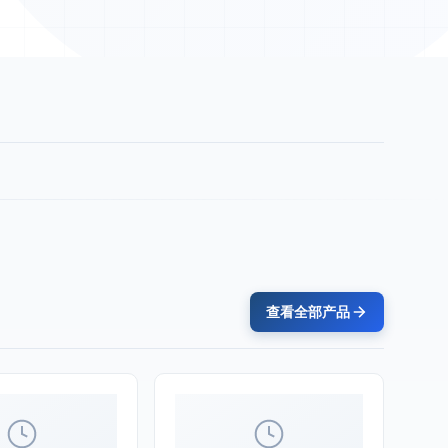
查看全部产品