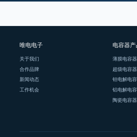
唯电电子
电容器产
关于我们
薄膜电容器
合作品牌
超级电容器
新闻动态
钽电解电容
工作机会
铝电解电容
陶瓷电容器