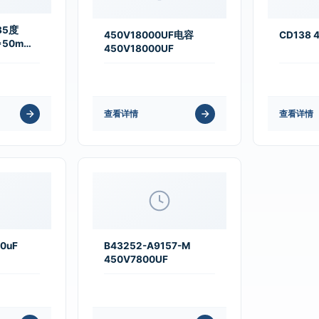
85度
450V18000UF电容
CD138 
*50mm
450V18000UF
查看详情
查看详情
00uF
B43252-A9157-M
450V7800UF