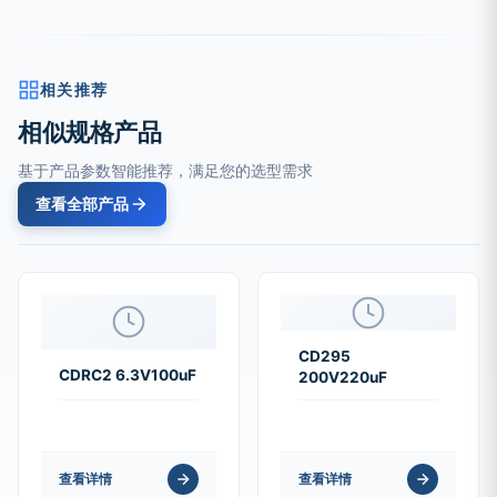
相关推荐
相似规格产品
基于产品参数智能推荐，满足您的选型需求
查看全部产品
CD295
CDRC2 6.3V100uF
200V220uF
查看详情
查看详情