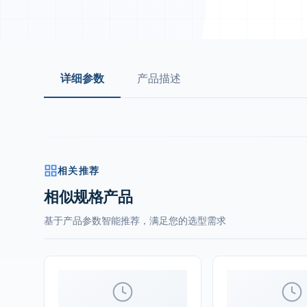
详细参数
产品描述
相关推荐
相似规格产品
基于产品参数智能推荐，满足您的选型需求