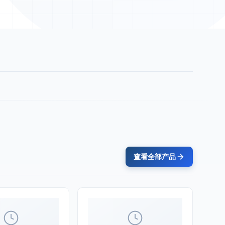
查看全部产品