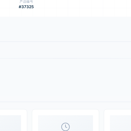
产品编号
#37325