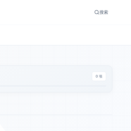
搜索
0 项