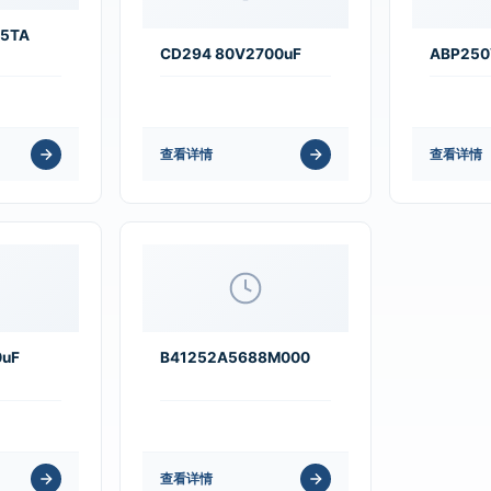
5TA
CD294 80V2700uF
ABP250
查看详情
查看详情
0uF
B41252A5688M000
查看详情