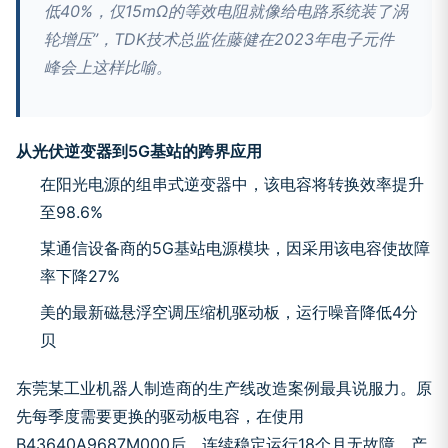
低40%，仅15mΩ的等效电阻就像给电路系统装了涡
轮增压”，TDK技术总监佐藤健在2023年电子元件
峰会上这样比喻。
从光伏逆变器到5G基站的跨界应用
在阳光电源的组串式逆变器中，该电容将转换效率提升
至98.6%
某通信设备商的5G基站电源模块，因采用该电容使故障
率下降27%
美的最新磁悬浮空调压缩机驱动板，运行噪音降低4分
贝
东莞某工业机器人制造商的生产线改造案例最具说服力。原
先每季度需要更换的驱动板电容，在使用
B43640A9687M000后，连续稳定运行18个月无故障，产