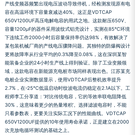
产线变频器频繁出现电压波动导致停机，经检测发现原有电
容在高温环境下容量衰减达40%。这正是VDTCAP
650V1200UF高压电解电容的用武之地。这款耐压650V、
容量1200μF的器件采用波纹式铝壳设计，实测在85℃环境
下连续工作2000小时后容量保持率仍达98%，有效解决了
某包装机械厂商的产线电压骤降问题。其独特的防爆阀设计
更将故障率从行业平均的0.3%降至0.08%，这在深圳某智
能装备企业的24小时生产线上得到验证。除了工业变频领
域，这款电容在新能源充电桩市场同样表现出色。江苏某充
电桩企业实测数据显示，使用VDTCAP后整机效率提升
2.7%，在-25℃低温启动时纹波电流仍稳定在2.1A以下。工
程师李工分享道：’对比传统电容，它的等效串联电阻降低
30%，这意味着更少的热量堆积’。选择滤波电容时，不能
只看参数表，更要关注实际工况下的性能曲线。VDTCAP
650V1200UF提供的10年使用寿命承诺，正是建立在2000
次充放电循环测试的基础之上。