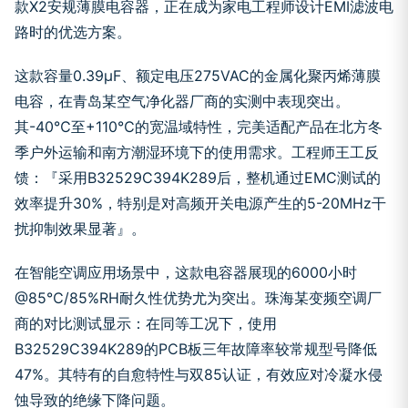
款X2安规薄膜电容器，正在成为家电工程师设计EMI滤波电
路时的优选方案。
这款容量0.39μF、额定电压275VAC的金属化聚丙烯薄膜
电容，在青岛某空气净化器厂商的实测中表现突出。
其-40℃至+110℃的宽温域特性，完美适配产品在北方冬
季户外运输和南方潮湿环境下的使用需求。工程师王工反
馈：『采用B32529C394K289后，整机通过EMC测试的
效率提升30%，特别是对高频开关电源产生的5-20MHz干
扰抑制效果显著』。
在智能空调应用场景中，这款电容器展现的6000小时
@85℃/85%RH耐久性优势尤为突出。珠海某变频空调厂
商的对比测试显示：在同等工况下，使用
B32529C394K289的PCB板三年故障率较常规型号降低
47%。其特有的自愈特性与双85认证，有效应对冷凝水侵
蚀导致的绝缘下降问题。