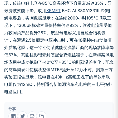
现，传统电解电容在85℃高温环境下容量衰减达35%，导
致滤波效能下降。改用
KEMET
BHC ALS30A1331KJ铝电
解电容后，实测数据显示：在连续2000小时105℃满载工
况下，1300μF标称容量保持率仍达92%，纹波电流承受能
力较同类产品提升28%。该型号电容采用自愈合结构设
计，在遭遇2.5倍额定电压冲击时，可在18毫秒内自动修复
介质氧化膜，这一特性使某储能变流器厂商的现场故障率降
低67%。其圆柱形铝壳封装配合双螺丝端子，在新疆某风电
场应用中成功抵御了-40℃至+85℃的剧烈温差变化，配套
的防爆阀设计使模块整体MTBF提升至12万小时。据第三方
实验室报告显示，该电容在40kHz高频工况下的等效串联
电阻仅为12mΩ，特别适合新能源汽车充电桩的三电平拓扑
电路应用。
分享