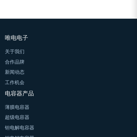
唯电电子
关于我们
合作品牌
新闻动态
工作机会
电容器产品
薄膜电容器
超级电容器
钽电解电容器