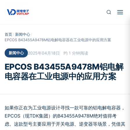
跳至主要内容
首页
/
新闻中心
/
EPCOS B43455A9478M铝电解电容器在工业电源中的应用方案
新闻中心
2025年04月18日
约 1 分钟阅读
EPCOS B43455A9478M铝电解
电容器在工业电源中的应用方案
如果你正在为工业电源设计寻找一款可靠的铝电解电容器，
EPCOS（现TDK集团）的B43455A9478M绝对值得考
虑。这款型号主要应用于开关电源、逆变器等场景，凭借其