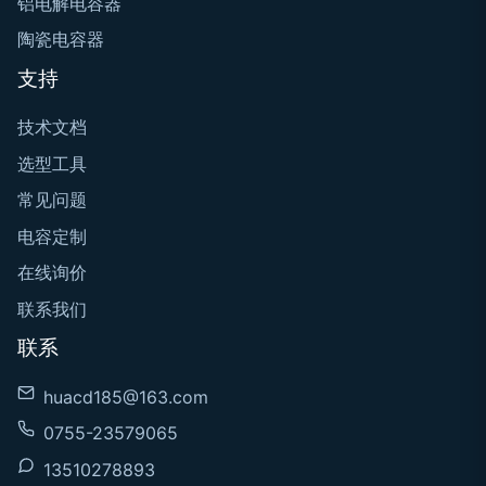
铝电解电容器
陶瓷电容器
支持
技术文档
选型工具
常见问题
电容定制
在线询价
联系我们
联系
huacd185@163.com
0755-23579065
13510278893