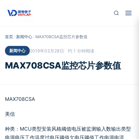
跳至主要内容
首页
/
新闻中心
/
MAX708CSA监控芯片参数值
新闻中心
2019年03月28日
约 1 分钟阅读
MAX708CSA监控芯片参数值
MAX708CSA
美信
种类：MCU
类型
安装风格
阈值电压
被监测输入数
输出类型
电源电压
工作温度
过电压阈值
欠电压阈值
工作电源电流