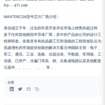
Pd-
：471 mW
MAX708CSA型号芯片厂商介绍：
美信
成立于
年，过去的
年里开发并在市场上销售的
超过
种
多于任何其他模拟半导体厂商，其中
的产品由公司的设计工
程师研发。
依靠其专有的晶圆工艺和顶级的工程研发队伍为
迅速增长的市场提供创新的解决方案
元坤国际主营：电子、
军工、通讯、工业、造船、仪器仪表、宇航级、军用级、工
业级、已停产、冷偏门等高、精、尖集成电路以及其他配套
元器件
、
、
、
、
、
、
、
、
等，
分享