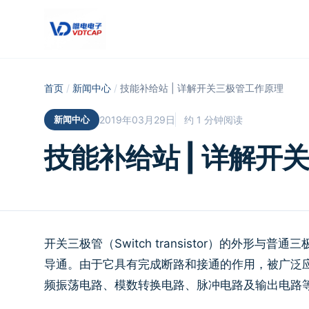
跳至主要内容
首页
/
新闻中心
/
技能补给站 | 详解开关三极管工作原理
新闻中心
2019年03月29日
约 1 分钟阅读
技能补给站 | 详解开
开关三极管（Switch transistor）的外
导通。由于它具有完成断路和接通的作用，被广泛
频振荡电路、模数转换电路、脉冲电路及输出电路