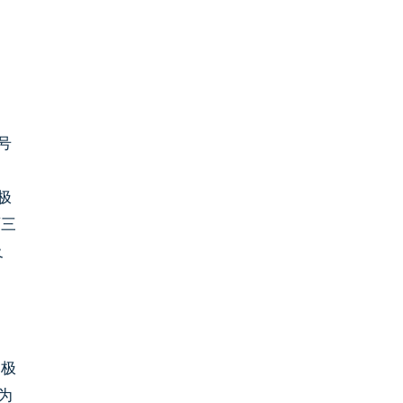
。
号
，
极
两三
及
三极
为