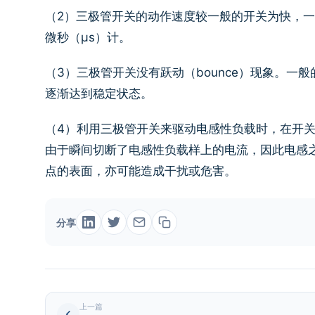
（2）三极管开关的动作速度较一般的开关为快，一
微秒（μs）计。
（3）三极管开关没有跃动（bounce）现象。
逐渐达到稳定状态。
（4）利用三极管开关来驱动电感性负载时，在开
由于瞬间切断了电感性负载样上的电流，因此电感
点的表面，亦可能造成干扰或危害。
分享
上一篇