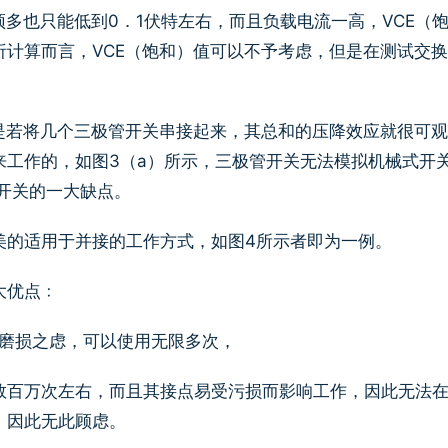
顶多也只能低到0．1伏特左右，而且负载电流一高，VCE（
计算而言，VCE（饱和）值可以不予考虑，但是在测试交
是若将几个三极管开关串接起来，其总和的压降效应就很可观
来工作的，如图3（a）所示，三极管开关无法模拟机械式开
开关的一大缺点。
美的适用于并接的工作方式，如图4所示者即为一例。
大优点﹕
有磨损之虑，可以使用无限多次，
数百万次左右，而且其接点易受污损而影响工作，因此无法
，因此无此顾虑。