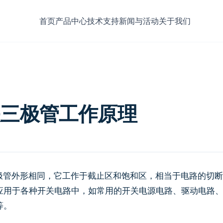
首页
产品中心
技术支持
新闻与活动
关于我们
关三极管工作原理
形与普通三极管外形相同，它工作于截止区和饱和区，相当于电路的切
应用于各种开关电路中，如常用的开关电源电路、驱动电路
等。