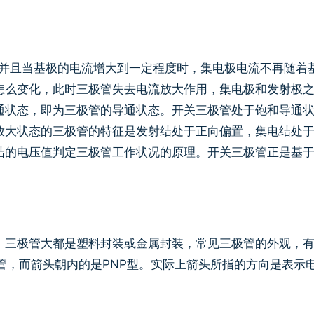
，并且当基极的电流增大到一定程度时，集电极电流不再随着
怎么变化，此时三极管失去电流放大作用，集电极和发射极
通状态，即为三极管的导通状态。开关三极管处于饱和导通
放大状态的三极管的特征是发射结处于正向偏置，集电结处
结的电压值判定三极管工作状况的原理。开关三极管正是基
。三极管大都是塑料封装或金属封装，常见三极管的外观，
管，而箭头朝内的是PNP型。实际上箭头所指的方向是表示