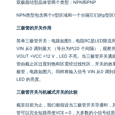
双极面结型晶体管两个类型：NPN和PNP
NPN类型包含两个n型区域和一个分隔它们的p型区
三极管的开关作用
简单三极管开关：电路如图5，电阻RC是LED限流
VIN 从0 调到最大 （等分为约20 个间隔），观察
VOUT =VCC =12 V，LED 不亮。当三极管开关
管由截止区过度到饱和区需经过线性区，开关的效
极管，电路如图六。同样将输入信号 VIN 从0 调到
LED 的亮度。
三极管开关与机械式开关的比较
截至目前为止，我们都假设当三极管开关导通时，
管可以完全短路而使VCE＝0，大多数的小信号硅质