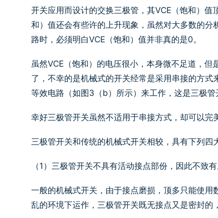
开关应用而设计的交换三极管，其VCE（饱和）值
和）值还会有些许的上升现象，虽然对大多数的分析
路时，必须明白VCE（饱和）值并非真的是0。
虽然VCE（饱和）的电压很小，本身微不足道，但
了，不幸的是机械式的开关经常是采用串接的方式
等效电路（如图3（b）所示）来工作，这是三极管
幸好三极管开关虽然不适用于串接方式，却可以完
三极管开关和传统的机械式开关相较，具有下列四
（1）三极管开关不具有活动接点部份，因此不致
一般的机械式开关，由于接点磨损，顶多只能使用
乱的环境下运作，三极管开关既无接点又是密封的