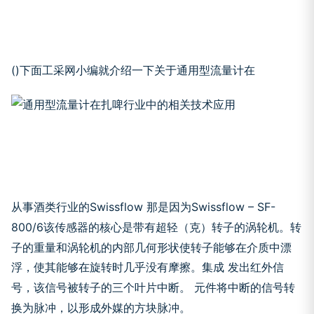
(
)
下面工采网小编就介绍一下关于通用型流量计
在
从事酒类行业的
Swissflow
那是因为
Swissflow
– SF-
800/6
该传感器的核心是带有超轻（
克）
转子的涡轮机。转
子的重量和涡轮机的内部几何形状使转子能够在介质中漂
浮，使其能够在旋转时几乎没有摩擦。集成
发出红外信
号，该信号被转子的三个叶片中断。
元件将中断的信号转
换为脉冲，以形成外媒的方块脉冲。