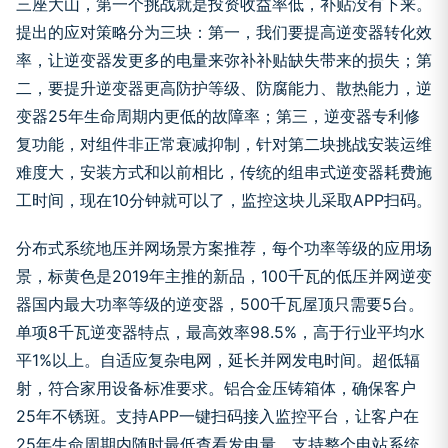
三座大山，第一个挑战就是投资收益率低，补贴没有下来。
提出的应对策略分为三块：第一，我们要提高逆变器转化效
率，让逆变器发更多的电量来弥补补贴缺失带来的损失；第
二，要提升逆变器更高防护等级、防腐能力、散热能力，逆
变器25年生命周期内更低的故障率；第三，逆变器专利修
复功能，对组件非正常衰减抑制，针对第二块挑战安装运维
难度大，安装方式和以前相比，传统的组串式逆变器耗费施
工时间，现在10分钟就可以了，监控这块儿采取APP扫码。
分布式系统地压并网场景方案推荐，每个功率等级的应用场
景，标黄色是2019年主推的新品，100千瓦的低压并网逆变
器国内最大功率等级的逆变器，500千瓦屋顶只需要5台。
单项8千瓦逆变器特点，最高效率98.5%，高于行业平均水
平1%以上。自适应复杂电网，延长并网发电时间。超低辐
射，符合家用设备标准要求。铝合金压铸箱体，确保客户
25年不锈斑。支持APP一键扫码接入监控平台，让客户在
25年生命周期内随时最低查看发电量，支持整个电站系统