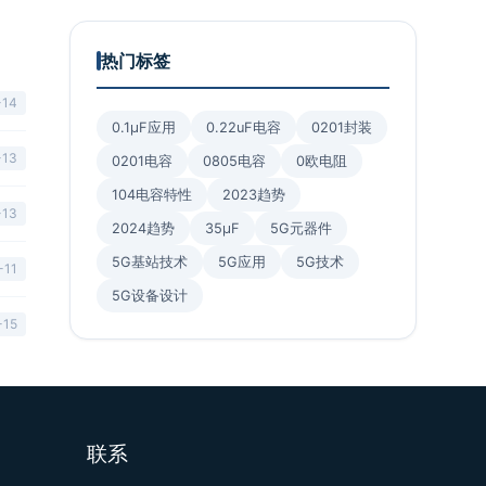
热门标签
-14
0.1μF应用
0.22uF电容
0201封装
-13
0201电容
0805电容
0欧电阻
104电容特性
2023趋势
-13
2024趋势
35μF
5G元器件
5G基站技术
5G应用
5G技术
-11
5G设备设计
-15
联系