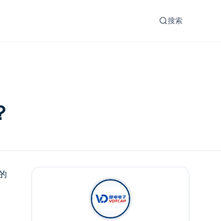
搜索
？
的