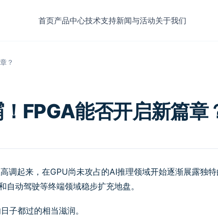
首页
产品中心
技术支持
新闻与活动
关于我们
篇章？
！FPGA能否开启新篇章
显高调起来，在GPU尚未攻占的AI推理领域开始逐渐展露独特
T和自动驾驶等终端领域稳步扩充地盘。
的日子都过的相当滋润。