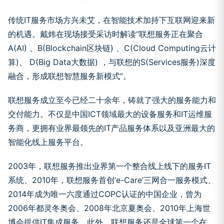
传统IT服务市场方兴未艾，在智能技术加持下互联网迎来新
的机遇。戴炜在现场接受采访时解读“联想服务正在聚合
A(AI) 、B(Blockchain区块链) 、C(Cloud Computing云计
算)、 D(Big Data大数据) ，与联想的S(Services服务)深度
融合，形成联想智慧服务新模式”。
联想服务成立至今已经二十余年，铸就了强大的服务能力和
交付能力。不仅是中国ICT领域最大的设备服务和IT运维服
务商，更拥有业界最领先的IT产品服务体系以及亚洲最大的
智能化线上服务平台。
2003年，联想服务推出业界第一个整合线上线下的服务IT
系统、2010年，联想服务首创‘e-Care’三网合一服务模式、
2014年成为唯一六度通过COPC认证的中国企业，曾为
2006年都灵冬奥会、2008年北京夏奥会、2010年上海世
博会提供IT集成服务。此外，联想服务还是全球第一个在