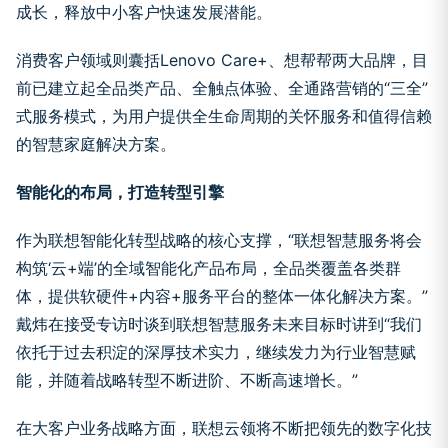
成长，释放中小客户快速发展潜能。
消费客户领域则囊括Lenovo Care+、想帮帮两大品牌，目
前已建立起全品类产品、全触点体验、全通路营销的“三全”
式服务模式，为用户提供全生命周期的关怀服务和值得信赖
的智慧家庭解决方案。
智能化的布局，打造转型引擎
作为联想智能化转型战略的核心支撑，“联想智慧服务将会
构筑‘云+端’的全域智能化产品布局，全品类覆盖各类群
体，提供软硬件+内容+服务平台的整体一体化解决方案。”
戴炜在接受专访时谈到联想智慧服务未来目标时讲到“我们
依托于过去积淀的深厚技术实力，继续发力为行业智慧赋
能，并随着战略转型不断进阶、不断高速增长。”
在大客户业务战略方面，联想云领将不断把领先的数字化技