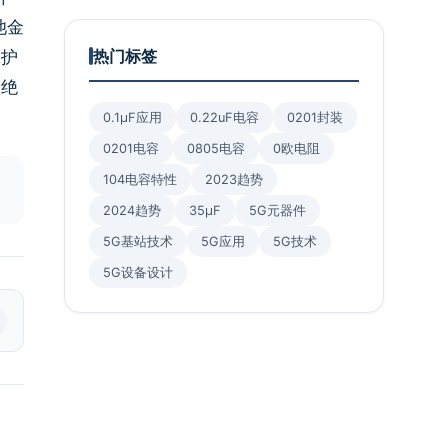
池金
热门标签
保护
须绝
0.1μF应用
0.22uF电容
0201封装
0201电容
0805电容
0欧电阻
104电容特性
2023趋势
2024趋势
35μF
5G元器件
5G基站技术
5G应用
5G技术
5G设备设计