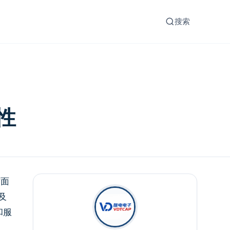
搜索
性
方面
及
和服