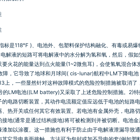
标是118°F )、电池外、包塑料保护结构融化、有毒或易爆
出电解液的短路可将电解液中的水分解为氢和氧，然后，假如
要火花的能量达到点火能量(1~2微焦耳)，会使氢氧混合体
它导致了地球和月球间( cis-lunar)航程中LM下降电池
路。在阿波罗13上，一些显然针对这种故障模式的危险控制措施被取消了
M电池((LM battery)又采取了上述危险控制措施。2)特
子的电路切断装置，其动作电流额定值应远低于电池的短路
器、热开关或任何其它有效装置。若电池有金属外壳，电路
接地(通常是通过结构接地)将可被检测到并被切断。电池金
缘漆加以涂覆。这一措施也有利于防止由于电解液泄漏导致
与其它导电表面接触，方法可为包封或加不导电的套(例如塑