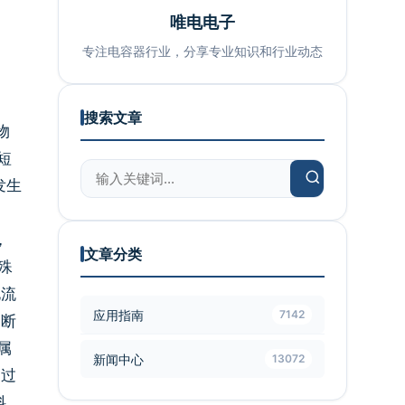
唯电电子
专注电容器行业，分享专业知识和行业动态
搜索文章
物
短
发生
，
文章分类
殊
电流
应用指南
7142
切断
属
新闻中心
13072
通过
料