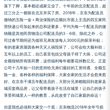
落下了脚，基本都还成家立业了。十年前的北京配送员，超
过三分之一都留在北京并买了房。2018年，京东为配送员
缴纳的五险一金＋商业保险的总额比市面上主流的四五家民
营快递公司加起来的总和还要多，平均为每一个配送员的缴
纳额是其他民营物流公司配送员的3－6倍。除此之外，公
司过春节期间还为值班兄弟发放每人3000元的探亲补贴；
有的老家房屋因各种天灾人祸毁坏了，公司会给大额补助；
五年以上的员工，自己甚至包括父母孩子得了大病，公司还
全额报销所有医药费，这些福利每年都要花掉数亿元。正是
公司十几年如一日的坚持给兄弟们最好的工资待遇、全额五
险一金、各种各样的福利保障，大家全家的生活才会愈来愈
好。在京东干满五年配送员的，大部分兄弟都能回到老家县
城买套商品房，让父母带着孩子生活在城里！让自己的孩子
享受和城里人一样的教育，从此改变了自己家庭的命运！
但是我也必须和大家交一个底：京东物流2018年全年亏损