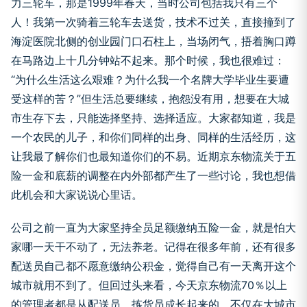
力三轮车，那是1999年春天，当时公司包括我只有三个
人！我第一次骑着三轮车去送货，技术不过关，直接撞到了
海淀医院北侧的创业园门口石柱上，当场闭气，捂着胸口蹲
在马路边上十几分钟站不起来。那个时候，我也很难过：
“为什么生活这么艰难？为什么我一个名牌大学毕业生要遭
受这样的苦？”但生活总要继续，抱怨没有用，想要在大城
市生存下去，只能选择坚持、选择适应。大家都知道，我是
一个农民的儿子，和你们同样的出身、同样的生活经历，这
让我最了解你们也最知道你们的不易。近期京东物流关于五
险一金和底薪的调整在内外部都产生了一些讨论，我也想借
此机会和大家说说心里话。
公司之前一直为大家坚持全员足额缴纳五险一金，就是怕大
家哪一天干不动了，无法养老。记得在很多年前，还有很多
配送员自己都不愿意缴纳公积金，觉得自己有一天离开这个
城市就用不到了。但回过头来看，今天京东物流70％以上
的管理者都是从配送员、拣货员成长起来的，不仅在大城市