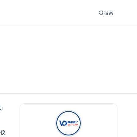
搜索
动
州仪