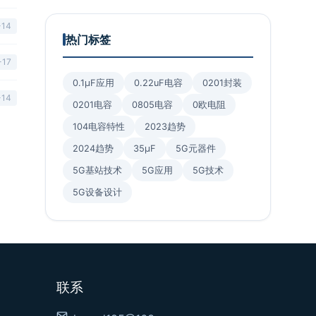
-14
热门标签
-17
0.1μF应用
0.22uF电容
0201封装
-14
0201电容
0805电容
0欧电阻
104电容特性
2023趋势
2024趋势
35μF
5G元器件
5G基站技术
5G应用
5G技术
5G设备设计
联系